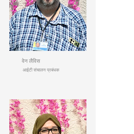
वेन लैविस
आईटी संचालन प्रबंधक