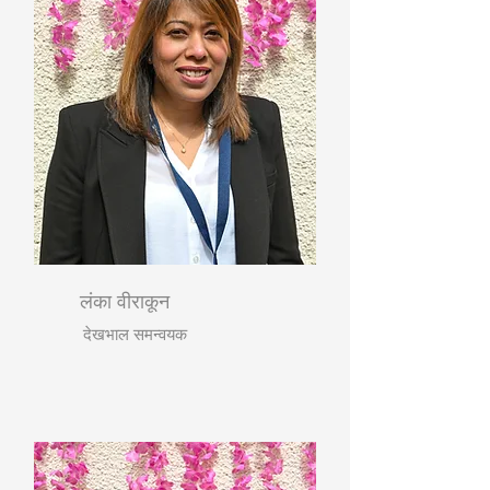
लंका वीराकून
देखभाल समन्वयक