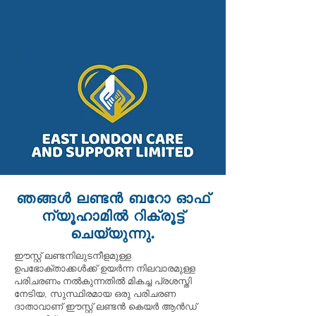
ഞങ്ങൾ ലണ്ടൻ ബറോ ഓഫ്
ന്യൂഹാമിൽ റിക്രൂട്ട്
ചെയ്യുന്നു.
ഈസ്റ്റ് ലണ്ടനിലുടനീളമുള്ള
ഉപഭോക്താക്കൾക്ക് ഉയർന്ന നിലവാരമുള്ള
പരിചരണം നൽകുന്നതിൽ മികച്ച പ്രശസ്തി
നേടിയ, സുസ്ഥിരമായ ഒരു പരിചരണ
ദാതാവാണ് ഈസ്റ്റ് ലണ്ടൻ കെയർ ആൻഡ്