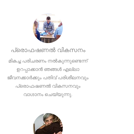
പ്രൊഫഷണൽ വികസനം
മികച്ച പരിചരണം നൽകുന്നുണ്ടെന്ന്
ഉറപ്പാക്കാൻ ഞങ്ങൾ എല്ലാ
ജീവനക്കാർക്കും പതിവ് പരിശീലനവും
പ്രൊഫഷണൽ വികസനവും
വാഗ്ദാനം ചെയ്യുന്നു.