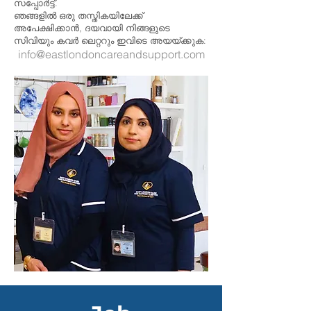
സപ്പോർട്ട്.
ഞങ്ങളിൽ ഒരു തസ്തികയിലേക്ക്
അപേക്ഷിക്കാൻ, ദയവായി നിങ്ങളുടെ
സിവിയും കവർ ലെറ്ററും ഇവിടെ അയയ്ക്കുക:
info@eastlondoncareandsupport.com