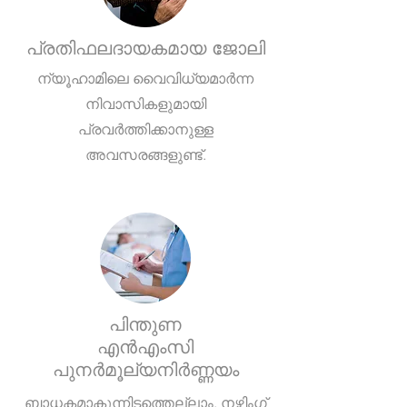
പ്രതിഫലദായകമായ ജോലി
ന്യൂഹാമിലെ വൈവിധ്യമാർന്ന
നിവാസികളുമായി
പ്രവർത്തിക്കാനുള്ള
അവസരങ്ങളുണ്ട്.
പിന്തുണ
എൻ‌എം‌സി
പുനർമൂല്യനിർണ്ണയം
ബാധകമാകുന്നിടത്തെല്ലാം, നഴ്സിംഗ്